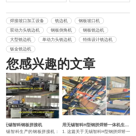
焊接坡口加工设备
铣边机
钢板坡口机
双动力头铣边机
钢板倒角机
钢板铣边机
大型铣边机
单动力头铣边机
特殊设计铣边机
钣金铣边机
您感兴趣的文章
锡智科钢板拼接机
用无锡智科H型钢拼焊矫一体机生产高品质焊接H型钢
无锡智科生产的钢板拼接机：
1. 这篇关于无锡智科H型钢拼焊矫一体机文