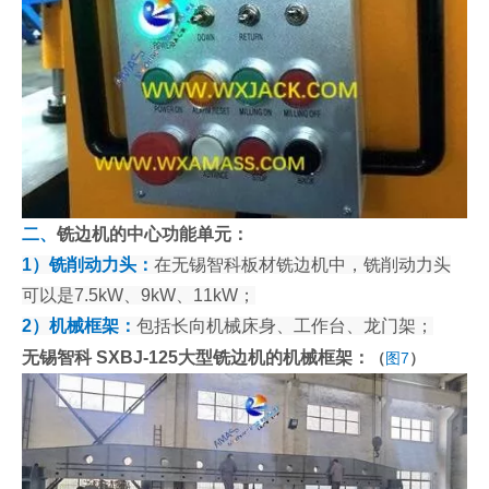
二、
铣边机的中心功能单元：
1）铣削动力头：
在无锡智科板材铣边机中，铣削动力头
可以是7.5kW、9kW、11kW；
2）机械框架：
包括长向机械床身、工作台、龙门架；
无锡智科 SXBJ-125大型铣边机的机械框架：
（
图7
）