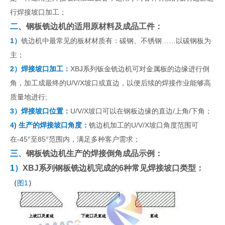
行焊接坡口加工；
二、
钢板铣边机的适用原材料及成品工件：
1）
铣边机中最常见的板材材质有：碳钢、不锈钢……以碳钢板为
主；
2）焊接坡口加工：
XBJ系列钣金铣边机可对金属板的边缘进行倒
角，加工成最终的U/V/X坡口或直边，以便后续的焊接作业能够高
质量地进行;
3）焊接坡口位置：
U/V/X坡口可以在钢板边缘的直边/上角/下角；
4) 生产的焊接坡口角度：
铣边机加工的U/V/X坡口角度范围可
在-45°至85°范围内，满足多种客户需求；
三、
钢板铣边机生产的焊接倒角成品示例：
1）
XBJ系列钢板铣边机完成的6种常见焊接坡口类型：
（
图1
）