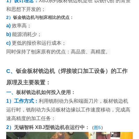
1）设计理念：
XBJ系列板材铣边机是在“以铣代刨”的背景
和思想下开发的；
2）
钣金铣边机与刨床相比的优点：
a)
效率高；
b)
能源消耗少；
c)
更低的报价和运行成本；
同时保持了刨床原有的优点：高品质、高精度。
C、
钣金板材铣边机（焊接坡口加工设备）的工作
原理及主要装置：
一、
板材铣边机如何投入使用：
1）工作方式：
利用铣削动力头和端面刀片，板材铣边机
运行时，铣削动力头沿板材边缘以工作速度移动，完成高
速高精度的加工任务：
2）
无锡智科 XBJ型铣边机在运行中：
（
图5
）