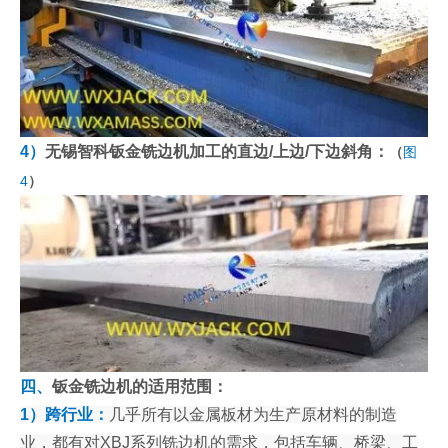
4）
无锡智科钣金铣边机加工的直边/上边/下边斜角：
（
图
4
）
四、
钣金铣边机的适用范围：
1）跨行业：
几乎所有以金属板材为生产原材料的制造
业，都有对XBJ系列铣边机的需求，包括车辆、桥梁、工