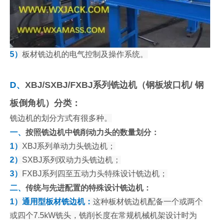
5）
板材铣边机的电气控制及操作系统。
D、
XBJ/SXBJ/FXBJ系列铣边机（钢板坡口机/ 钢
板倒角机）分类：
铣边机的划分方式有很多种。
一、
按照铣边机中铣削动力头的数量划分：
1）
XBJ系列单动力头铣边机；
2）
SXBJ系列双动力头铣边机；
3）
FXBJ系列四至五动力头特殊设计铣边机；
二、
传统与先进配置的特殊设计铣边机：
1）通用型板材铣边机：
这种板材铣边机配备一个或两个
或四个7.5kW铣头，铣削长度在常规机械机架设计时为