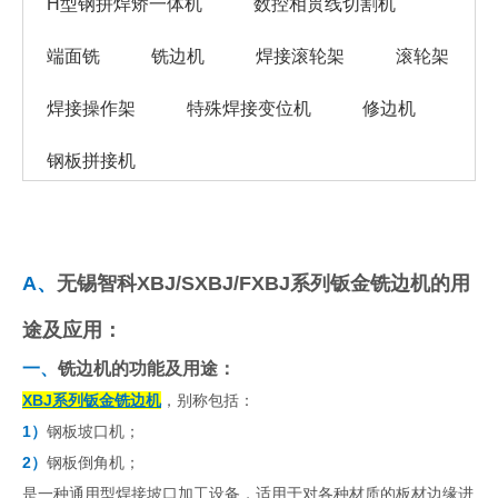
H型钢拼焊矫一体机
数控相贯线切割机
端面铣
铣边机
焊接滚轮架
滚轮架
焊接操作架
特殊焊接变位机
修边机
钢板拼接机
A
、
无锡智科XBJ/SXBJ/FXBJ系列钣金铣边机的用
途及应用：
一、
铣边机的功能及用途：
XBJ系列钣金铣边机
，别称包括：
1）
钢板坡口机；
2）
钢板倒角机；
是一种通用型焊接坡口加工设备，适用于对各种材质的板材边缘进