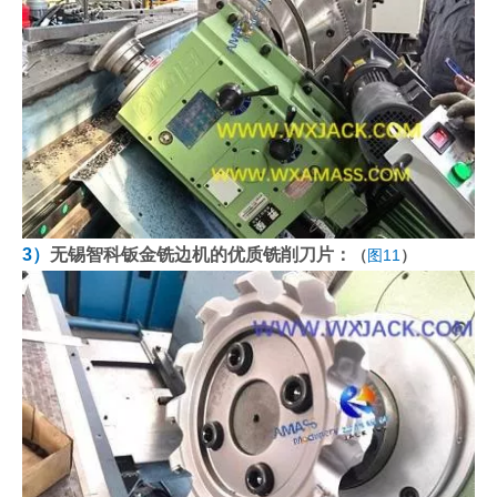
3）
无锡智科钣金铣边机的优质铣削刀片：
（
图11
）