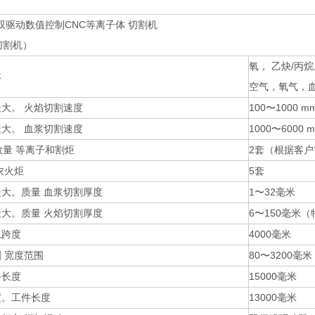
双驱动数值控制CNC等离子体 切割机
切割机）
氧， 乙炔/丙
体
空气，氧气，
大。 火焰切割速度
100〜1000 m
大。 血浆切割速度
1000〜6000 
数量 等离子和割炬
2套（根据客户
衣火炬
5套
大。质量 血浆切割厚度
1〜32毫米
大。质量 火焰切割厚度
6〜150毫米（
轨跨度
4000毫米
 宽度范围
80〜3200毫米
路长度
15000毫米
度。工件长度
13000毫米