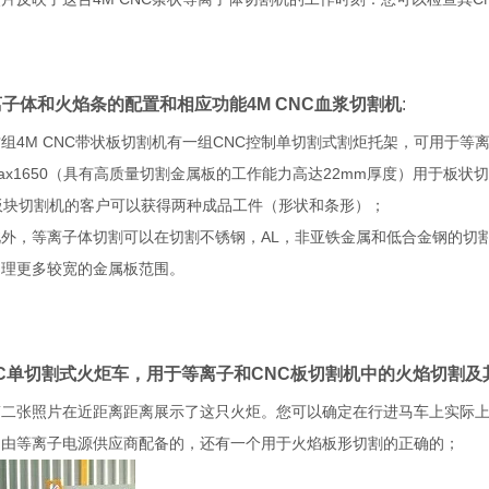
子体和火焰条的配置和相应功能4M CNC血浆切割机
:
组4M CNC带状板切割机有一组CNC控制单切割式割炬托架，可用于
rMax1650（具有高质量切割金属板的工作能力高达22mm厚度）用于
板块切割机的客户可以获得两种成品工件（形状和条形）；
外，等离子体切割可以在切割不锈钢，AL，非亚铁金属和低合金钢的切
处理更多较宽的金属板范围。
NC单切割式火炬车，用于等离子和CNC板切割机中的火焰切割及
第二张照片在近距离距离展示了这只火炬。您可以确定在行进马车上实际
是由等离子电源供应商配备的，还有一个用于火焰板形切割的正确的；