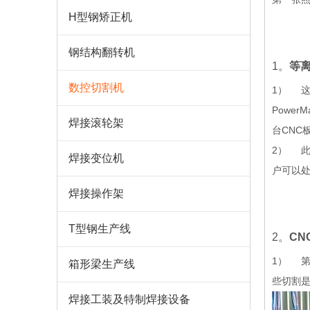
H型钢矫正机
钢结构翻转机
1。
等离
数控切割机
1） 这
Powe
焊接滚轮架
台CNC
2） 此
焊接变位机
户可以
焊接操作架
T型钢生产线
2。
C
1） 
箱形梁生产线
些切割
焊接工装及特制焊接设备