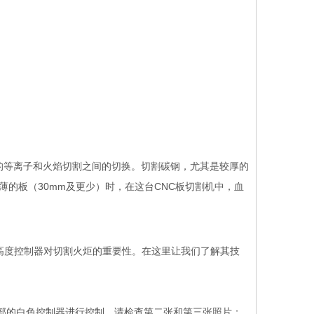
关的等离子和火焰切割之间的切换。切割碳钢，尤其是较厚的
薄的板（30mm及更少）时，在这台CNC板切割机中，血
率H型
常用HB系列中载吨位焊接定位
夹头固定升降式双台面焊接
器
位机
高度控制器对切割火炬的重要性。在这里让我们了解其技
部的白色控制器进行控制。请检查第二张和第三张照片；