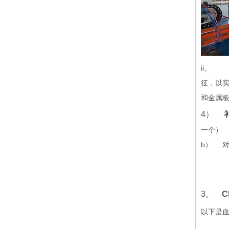
ii。
征，以
和金属
4）
一个） 
b） 对
3。
以下是血