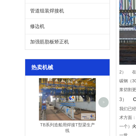
管道组装焊接机
修边机
加强筋肋板矫正机
热卖机械
2） 在
碳钢（3
HB系列自动化焊
线
浆切割
3）
>
我们已经
术方面
TB系列造船用焊接T型梁生产
一个）
线
一世。