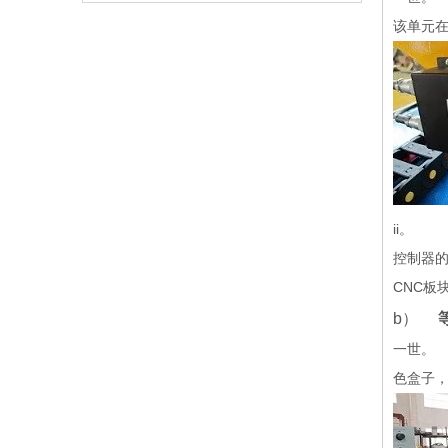
该单元
ii。 
控制器
CNC板
b）
一世。 Whe
色盒子，