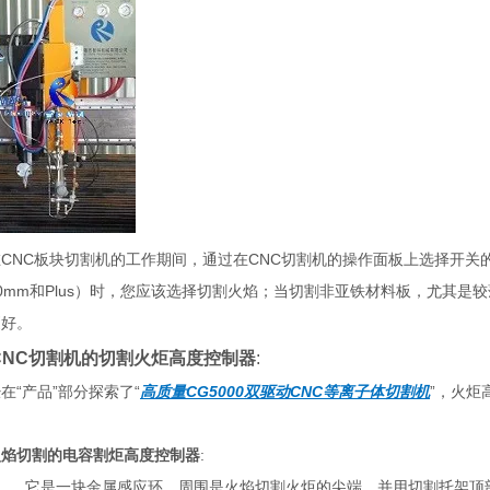
CNC板块切割机的工作期间，通过在CNC切割机的操作面板上选择开
0mm和Plus）时，您应该选择切割火焰；当切割非亚铁材料板，尤其是较
接H型钢生产
Z20大型自动H型钢组立点焊
YTJ系列液压立式大功
机
钢矫直机
更好。
CNC切割机的切割火炬高度控制器
:
在“产品”部分探索了“
高质量CG5000双驱动CNC等离子体切割机
”，火炬
：
火焰切割的电容割炬高度控制器
:
 它是一块金属感应环，周围是火焰切割火炬的尖端，并用切割托架顶