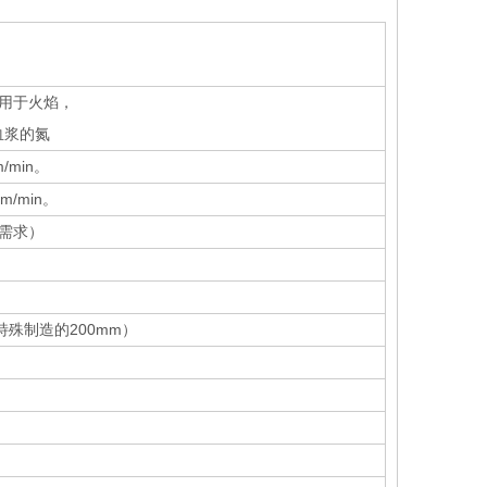
烷用于火焰，
血浆的氮
m/min。
mm/min。
需求）
特殊制造的200mm）