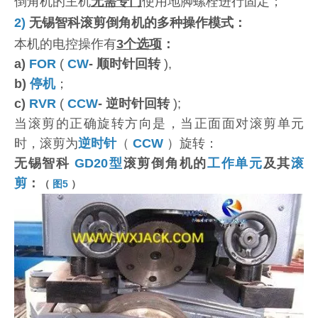
倒角机的主机
无需专门
使用地脚螺栓进行固定；
2)
无锡智科滚剪倒角机的多种操作模式：
本机的电控操作有
3个选项
：
a)
FOR
(
CW
- 顺时针回转
),
b)
停机
；
c)
RVR
(
CCW
- 逆时针回转
);
当滚剪的正确旋转方向是，当正面面对滚剪单元
时，滚剪为
逆时针
（
CCW
）旋转：
无锡智科
GD20型
滚剪倒角机的
工作单元
及其
滚
剪
：
（
图5
）