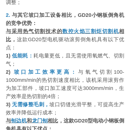
调整；
2.
与其它坡口加工设备相比，GD20小钢板倒角机
的竞争优势：
与采用热气切割技术的
数控火焰三割炬切割机
相
比
，
这款GD20型电机驱动滚剪倒角机具有以下优
点：
1)
低能耗：
耗电量更低，且无需使用氧燃气、切割
气；
2)
坡口加工效率更高：
与氧气切割100-
1000mm/min的热切割速度相比，该机采用滚剪作
为加工部件，坡口加工速度可达3000mm/min，生
产效率是热切割的4倍；
3)
无需修整毛刺，
坡口切缝光滑平整，可提高生产
效率并降低运行成本；
与
刨边机
和
龙门刨
相比
，这款GD20型电动小钢板倒
角机具有以下优点：