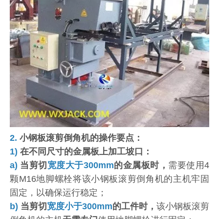
2.
小钢板滚剪倒角机的操作要点：
1)
在不同尺寸的金属板上加工坡口：
a)
当剪切
宽度大于300mm
的金属板时，
需要使用4
颗M16地脚螺栓将该小钢板滚剪倒角机的主机牢固
固定，以确保运行稳定；
b)
当剪切
宽度小于300mm
的工件时，
该小钢板滚剪