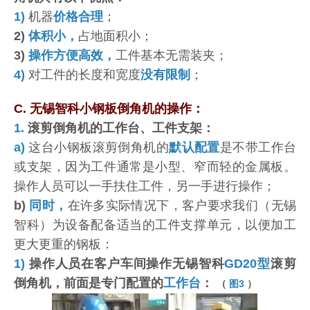
1)
机器
价格合理
；
2)
体积小，
占地面积小；
3)
操作方便高效，
工件基本无需装夹；
4)
对工件的长度和宽度
没有限制
；
C. 无锡智科小钢板倒角机的操作：
1.
滚剪倒角机的工作台、工件支架：
a)
这台小钢板滚剪倒角机的
默认配置
是不带工作台
或支架，因为工件通常是小型、窄而轻的金属板。
操作人员可以一手扶住工件，另一手进行操作；
b)
同时，
在许多实际情况下，客户要求我们（无锡
智科）为设备配备适当的工件支撑单元，以便加工
更大更重的钢板：
1)
操作人员在客户车间操作无锡智科
GD20型
滚剪
倒角机，前面是专门配置的
工作台
：
（
图3
）