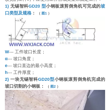
1)
无锡智科
GD20 型
小钢板滚剪倒角机可完成的
坡
口类型及规格
：
（
图1
）
W
--- 工件坡口长度；
α
--- 坡口角度；
e
--- 坡口直边的最小高度；
h
--- 工件厚度；
2)
一块无锡智科
GD20型
小钢板滚剪倒角机完成的
坡口切割的小钢板：
（
图2
）