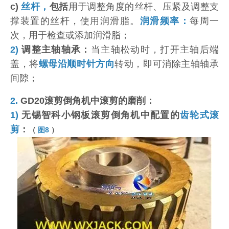
c)
丝杆，
包括
用于调整角度的丝杆、压紧及调整支
撑装置的丝杆，使用润滑脂。
润滑频率：
每周一
次，用于检查或添加润滑脂；
2)
调整主轴轴承：
当主轴松动时，打开主轴后端
盖，将
螺母沿顺时针方向
转动，即可消除主轴轴承
间隙；
2.
GD20滚剪倒角机中滚剪的磨削：
1)
无锡智科小钢板滚剪倒角机中配置的
齿轮式滚
剪
：
（
图8
）