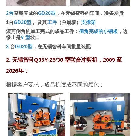
2台
喷漆完成的
GD20型
，在无锡智科的车间，准备发货
1台
GD20型
， 及其
工件
（金属板）
支撑架
滚剪倒角机加工完成的成品工件：
倒角完成的小钢板
，边
缘上是
V 型
坡口
3
台
GD20型
，在无锡智科车间批量装配
2. 无锡智科Q35Y-25/30 型联合冲剪机，2009 至
2026年：
根据客户要求，成品机喷成不同的颜色：