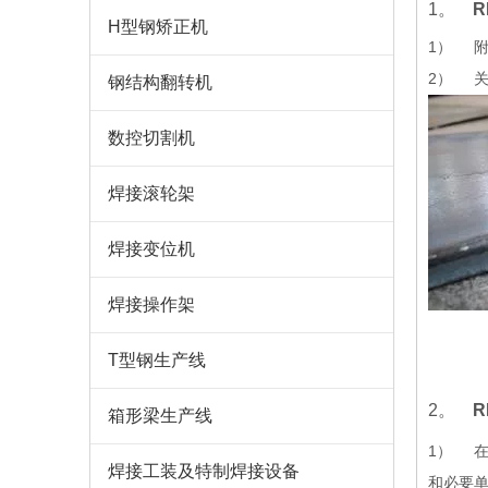
1。
H型钢矫正机
1） 附
2） 
钢结构翻转机
数控切割机
焊接滚轮架
焊接变位机
焊接操作架
T型钢生产线
2。
箱形梁生产线
1） 在
焊接工装及特制焊接设备
和必要