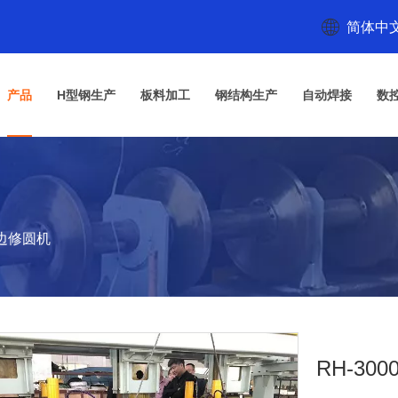
简体中
产品
H型钢生产
板料加工
钢结构生产
自动焊接
数
板边修圆机
RH-3