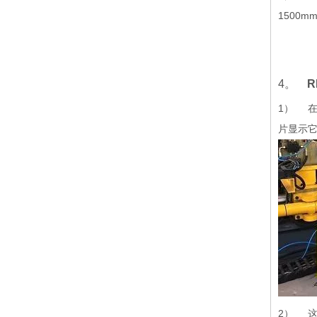
1500
4。
1） 在
片显示
2） 