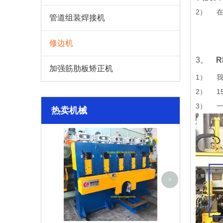
2） 在
管道组装焊接机
修边机
3。
加强筋肋板矫正机
1） 
2） 1
3） 一
热卖机械
DX4080大型钢
>