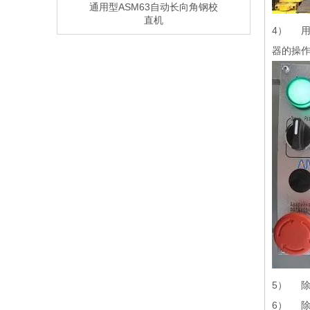
通用型ASM63自动长向角钢校
直机
4） 
器的操
5） 
6） 除