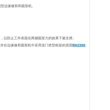
龙门型边缘修剪和圆形机。
面，以防止工件表面在两侧圆形力的效果下被支撑。
元并在边缘修剪圆形机中采用龙门类型框架的原因
RH1500
;
8双动力
CNC-CP3-600/L 用于小管子
HB1500 标准型半自动H型
的3轴数控相贯线切割机
生产线