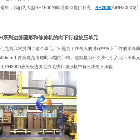
这里，我们为大型RH1500的助理单位提供补充，
RH2000
和RH3000
RH系列边缘圆形和修剪机的向下行程按压单元
:
我们之前几次提到了这个单元。它是为了在舍入的过程中按下工件的顶表
500mm工件宽度是考虑此问题的门槛。这就是为什么我们引入此下压单
组RH3000液压板边缘毛线毛线和圆形机中有三块向下压辊；
结构端面铣床
DX6080重型结构件端面铣
工件便捷上下料SXBJ-
头钣金铣边机