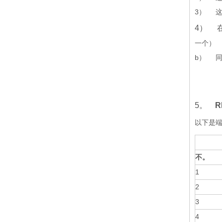
3） 
4） 
一个）
b） 
5。
以下是端
不。
1
2
3
4