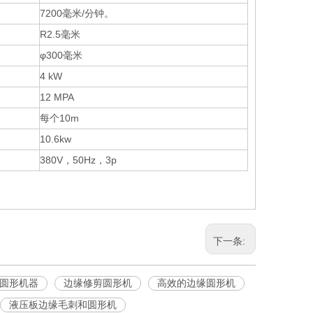
7200毫米/分钟。
R2.5毫米
φ300毫米
4 kW
12 MPA
每个10m
10.6kw
380V，50Hz，3p
下一条:
圆形机器
边缘修剪圆形机
高效的边缘圆形机
液压板边缘毛刺和圆形机