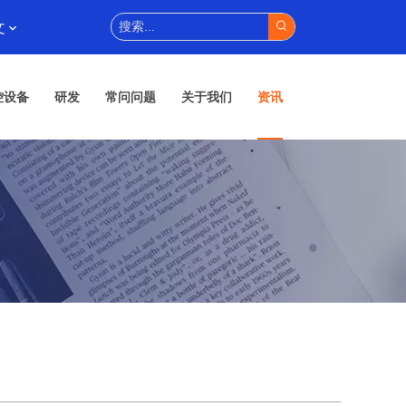
文
控设备
研发
常问问题
关于我们
资讯