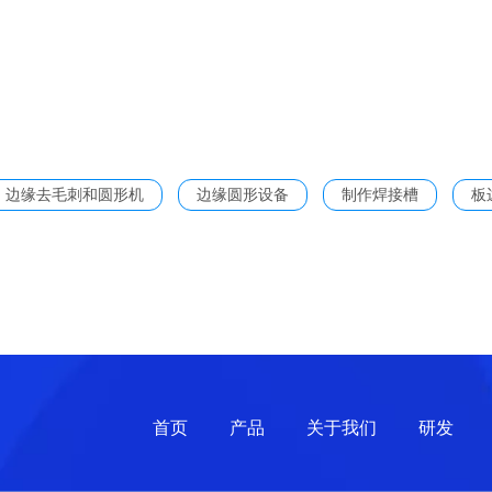
边缘去毛刺和圆形机
边缘圆形设备
制作焊接槽
板
首页
产品
关于我们
研发