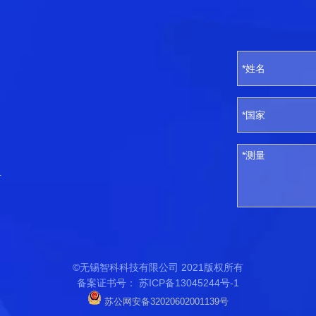
号
©无锡智科科技有限公司 2021版权所有
备案证书号：
苏ICP备13045244号-1
苏公网安备32020602001139号